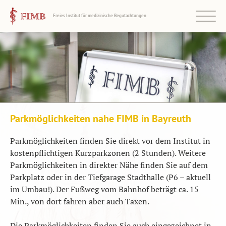
Menü zeigen
Startseite
FIMB -
Freies Institut für medizinische Begutachtungen
Wir über uns
Standorte
Leistungsprofil
Informationen
Parkmöglichkeiten nahe FIMB in Bayreuth
Kontakt
Parkmöglichkeiten finden Sie direkt vor dem Institut in
kostenpflichtigen Kurzparkzonen (2 Stunden). Weitere
Parkmöglichkeiten in direkter Nähe finden Sie auf dem
Parkplatz oder in der Tiefgarage Stadthalle (P6 – aktuell
im Umbau!). Der Fußweg vom Bahnhof beträgt ca. 15
Min., von dort fahren aber auch Taxen.
Die Parkmöglichkeiten finden Sie auch eingezeichnet in